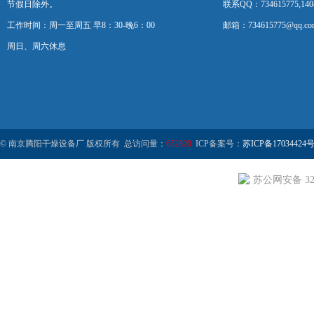
节假日除外。
联系QQ：734615775,1404
工作时间：周一至周五 早8：30-晚6：00
邮箱：734615775@qq.co
周日、周六休息
© 南京腾阳干燥设备厂 版权所有 总访问量：
652820
ICP备案号：
苏ICP备17034424号
苏公网安备 320