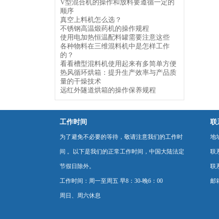
V型混合机的操作和放料要遵循一定的
顺序
真空上料机怎么选？
不锈钢高温煅药机的操作规程
使用电加热恒温配料罐需要注意这些
各种物料在三维混料机中是怎样工作
的？
看看槽型混料机使用起来有多简单方便
热风循环烘箱：提升生产效率与产品质
量的干燥技术
远红外隧道烘箱的操作保养规程
工作时间
联
为了避免不必要的等待，敬请注意我们的工作时
地
间 。以下是我们的正常工作时间，中国大陆法定
联
节假日除外。
联系
工作时间：周一至周五 早8：30-晚6：00
邮箱
周日、周六休息