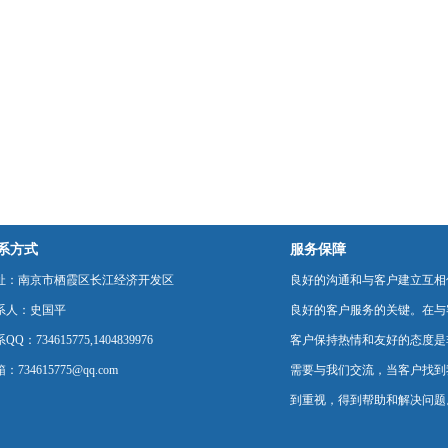
系方式
服务保障
址：南京市栖霞区长江经济开发区
良好的沟通和与客户建立互相
系人：史国平
良好的客户服务的关键。在与
QQ：734615775,1404839976
客户保持热情和友好的态度是
：734615775@qq.com
需要与我们交流，当客户找到
到重视，得到帮助和解决问题