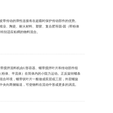
皮带传动的弹性连接有在超载时保护传动部件的优势。
殖业、陶瓷、耐火材料、塑胶、复合肥等固-固（即粉体
还特别适应粘稠的物料混合。
螺带搅拌混料机由U形容器、螺带搅拌叶片和传动部件组
（粉体、半流体）在筒体内的小阻力运动。正反旋转螺条
混合环境，螺带状叶片一般做成双层或三层，外层螺旋
中央向两侧输送，可使物料在流动中形成更多的涡流。