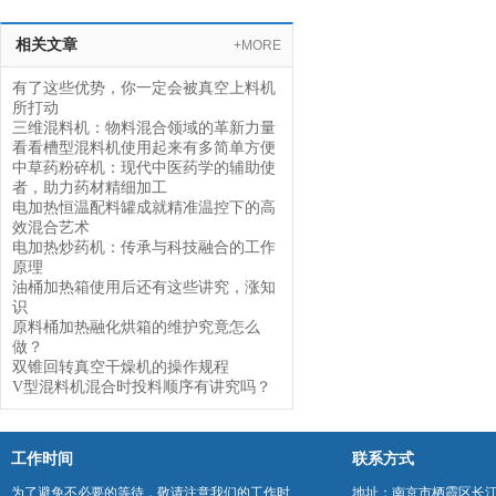
相关文章
+MORE
有了这些优势，你一定会被真空上料机
所打动
三维混料机：物料混合领域的革新力量
看看槽型混料机使用起来有多简单方便
中草药粉碎机：现代中医药学的辅助使
者，助力药材精细加工
电加热恒温配料罐成就精准温控下的高
效混合艺术
电加热炒药机：传承与科技融合的工作
原理
油桶加热箱使用后还有这些讲究，涨知
识
原料桶加热融化烘箱的维护究竟怎么
做？
双锥回转真空干燥机的操作规程
V型混料机混合时投料顺序有讲究吗？
工作时间
联系方式
为了避免不必要的等待，敬请注意我们的工作时
地址：南京市栖霞区长