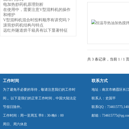
电加热炒药机原理剖析
在使用中，需要注意V型混料机的操作
和维护
V型混料机混合时投料顺序有讲究吗？
滚筒炒药机结构与特点
远红外隧道烘干箱具有以下显著特征
共 3 条记录，当前 1 /
工作时间
联系方式
为了避免不必要的等待，敬请注意我们的工作时
地址：南京市栖霞区长
间 。以下是我们的正常工作时间，中国大陆法定
联系人：史国平
节假日除外。
联系QQ：734615775,1404
工作时间：周一至周五 早8：30-晚6：00
邮箱：734615775@qq.co
周日、周六休息