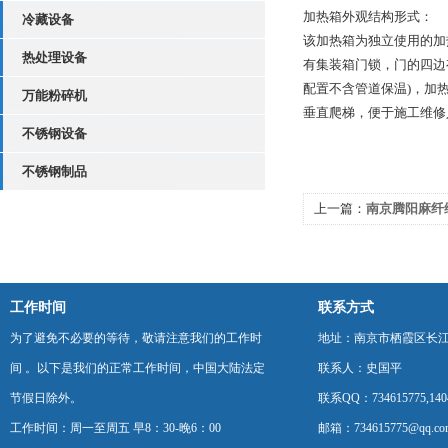
加热箱外观结构形式：
冷藏设备
该加热箱为独立使用的加
热处理设备
有集装箱门锁，门的四边
配置不含管道保温)，加
万能粉碎机
垂直爬梯，便于施工维修
不锈钢设备
不锈钢制品
上一篇：
南京腾阳麻纤
成功
工作时间
联系方式
为了避免不必要的等待，敬请注意我们的工作时
地址：南京市栖霞区长
间 。以下是我们的正常工作时间，中国大陆法定
联系人：史国平
节假日除外。
联系QQ：734615775,1404
工作时间：周一至周五 早8：30-晚6：00
邮箱：734615775@qq.co