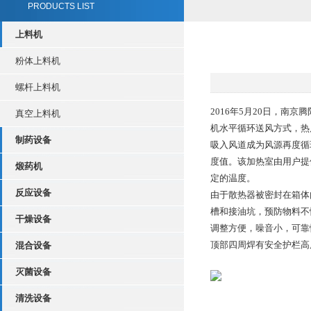
PRODUCTS LIST
上料机
粉体上料机
螺杆上料机
2016年5月20日，
真空上料机
机水平循环送风方式，热
制药设备
吸入风道成为风源再度循
度值。该加热室由用户提
煅药机
定的温度。
反应设备
由于散热器被密封在箱体
槽和接油坑，预防物料不
干燥设备
调整方便，噪音小，可靠
顶部四周焊有安全护栏高度
混合设备
灭菌设备
清洗设备