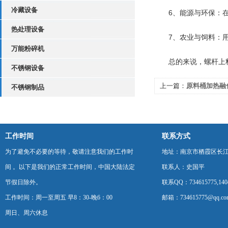
冷藏设备
‌6、能源与环保‌：
热处理设备
‌7、农业与饲料‌：
万能粉碎机
总的来说，螺杆上料
不锈钢设备
上一篇：
原料桶加热融
不锈钢制品
工作时间
联系方式
为了避免不必要的等待，敬请注意我们的工作时
地址：南京市栖霞区长
间 。以下是我们的正常工作时间，中国大陆法定
联系人：史国平
节假日除外。
联系QQ：734615775,1404
工作时间：周一至周五 早8：30-晚6：00
邮箱：734615775@qq.co
周日、周六休息