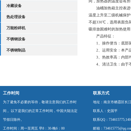
同，加热器的温度会有所
冷藏设备
油桶加热箱主控表进行全
温度上升至二级机械保护
热处理设备
不超330℃，选用表面
万能粉碎机
吸排放困难时的加热使用
产品特征：
不锈钢设备
1、操作便当：底部装
不锈钢制品
2、运用安全：本产品
3、热效率高：内部均
4、清洁卫生：由于不
工作时间
联系方式
为了避免不必要的等待，敬请注意我们的工作时
地址：南京市栖霞区长
间 。以下是我们的正常工作时间，中国大陆法定
联系人：史国平
节假日除外。
联系QQ：734615775,1404
工作时间：周一至周五 早8：30-晚6：00
邮箱：734615775@qq.co