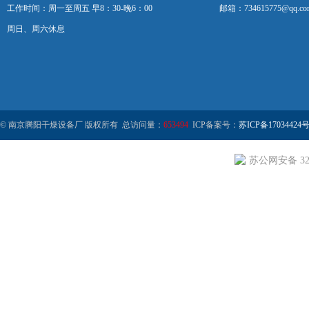
工作时间：周一至周五 早8：30-晚6：00
邮箱：734615775@qq.co
周日、周六休息
© 南京腾阳干燥设备厂 版权所有 总访问量：
653494
ICP备案号：
苏ICP备17034424号
苏公网安备 320