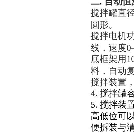
二.
自动恒
搅拌罐直径1
圆形。
搅拌电机功
线，速度0
底框架用1
料，自动复
搅拌装置
4. 搅拌罐
5. 搅拌
高低位可
便拆装与