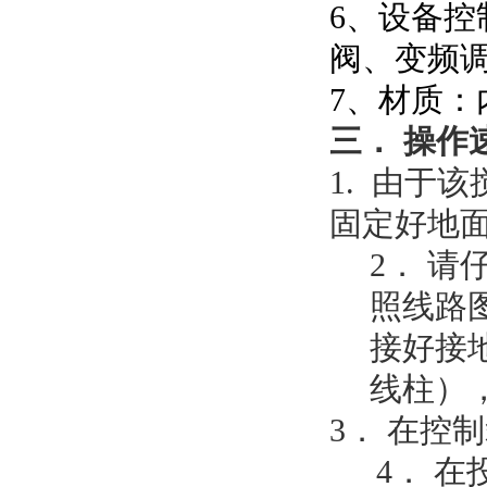
6、设备
阀、变频
7、材质：
三
． 操作
1. 由于
固定好地
2． 
照线路
接好接
线柱）
3． 在控
4． 