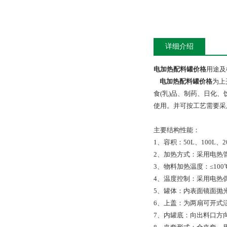
详细介绍
电加热配料罐价格
用途及
电加热配料罐价格
为上
食(乳)品、制药、日化
使用。并可按工艺需要采
主要结构性能：
1、容积：50L、100L、20
2、加热方式：采用电热
3、物料加热温度：≤100℃
4、温度控制：采用电热
5、罐体：内表面镜面抛光处
6、上盖：为两扇可开式活
7、内罐底：向出料口方