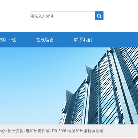
资料下载
在线留言
联系我们
中心
>
反应设备
>
电加热搅拌罐
>
DR-500L恒温加热染料调配罐