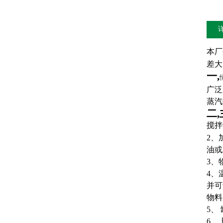
本厂
差大
一,
广泛
蒸汽
二,
搅拌
2
、
油或
3、
4、
并可
物料
5、
6、