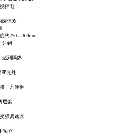
搅拌电
内罐体双
罐
250—300mm。
时达到
差，达到隔热
砂面亚光处
连接，方便拆
分两层桨
器、变频调速器
；外保护