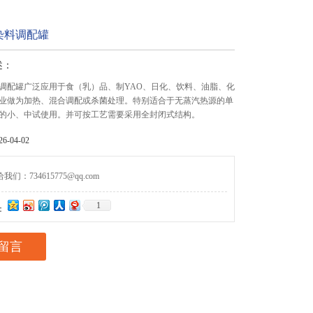
染料调配罐
述：
调配罐广泛应用于食（乳）品、制YAO、日化、饮料、油脂、化
业做为加热、混合调配或杀菌处理。特别适合于无蒸汽热源的单
的小、中试使用。并可按工艺需要采用全封闭式结构。
-04-02
们：734615775@qq.com
1
：
留言