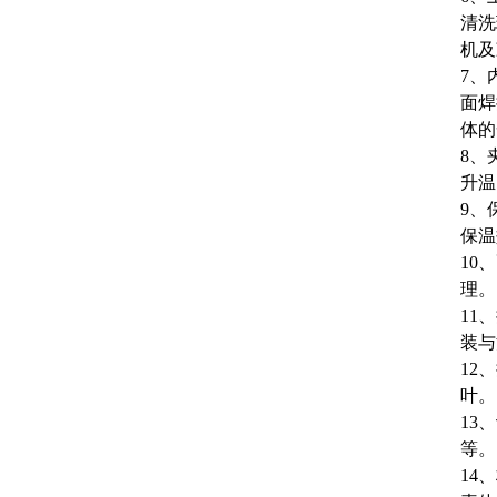
清洗
机
7、
面焊
体的
8
、
升温
9、
保
10
理
11、
装
12
叶
1
等
14