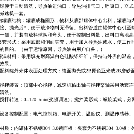
球便于自动清洗，导热油进油口，导热油排气口，呼吸口，立式
及减速机一套。
内罐底结构：罐底成椭圆形，物料从底部罐体中心出料，罐底与
接、抛光后*，便于放净物料无滞留。出料管道由罐体中心引至
一侧，并装有放料球阀和弯头，便于控制出料量，出料口离地高度约
夹套形式：采用底部和侧面夹套，用于加入导热油或水，使工作
的目的。（由于运输原因，导热油由用户自备，）
保温材料：采用填充耐高温白色硅酸铝纤维，保持与外界的温
温效果。
、配料罐外壳体表面处理方式：镜面抛光或2B原色亚光或2B磨
。
搅拌装置：顶部中心搅拌，减速机输出轴与搅拌桨轴采用活套
与清洗。
、搅拌转速：0--120 r/min(变频调速)；搅拌桨形式：螺旋桨式，
。
3、设备控制配置：电气控制箱、电源开关、温度仪、测温传感
。
、材质：内罐体不锈钢304 3.0镜面板；夹套为不锈钢304 3.0板