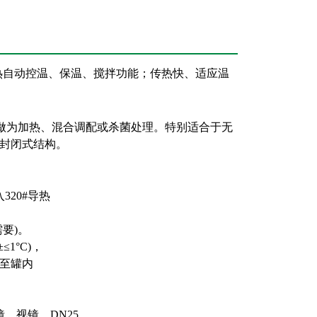
热自动控温、保温、搅拌功能；传热快、适应温
业做为加热、混合调配或杀菌处理。特别适合于无
封闭式结构。
20#导热
需要)。
1°C)，
至罐内
镜，视镜，DN25