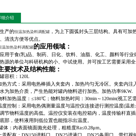
详细介绍
生产的
，为上下圆弧封头三层结构。具有可加
恒温加热染料调配罐
、清洗方便等优点。
的应用领域：
恒温加热染料调配罐
应用于食(乳)品、制药、日化、饮料、油脂、化工、颜料等行
热源的单位与科研机构的小、中试使用。并可按工艺需要采用全
主要技术及结构性能：
罐容积：120L
加热方式：采用电热棒插入夹套内，加热均匀无冷区。夹套内注入3
水为加热介质，产生热能对罐内物料进行加热。加热功率9KW.
物料加热温度：≤180℃；物料加热时间：30min～120min(视工艺
温度控制：采用电热偶测量温度与温控仪连接进行测控温度(温差±≤
调节物料温度的高低。温控仪安装在电控箱内，温度传输杆直插
底部，使料液用到低位置也能指示出温度。
 罐体：内表面镜面抛光处理，粗糙度Ra≤0.28μm。
上盖配有：DN150进料口，DN25进液口，DN25备用口，带灯视