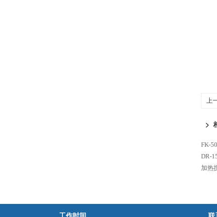
上
FK-
DR
加热
工作时间
联