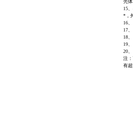
壳体
15
*，
16
、
17
、
18
、
19
、
20
、
注：
有超