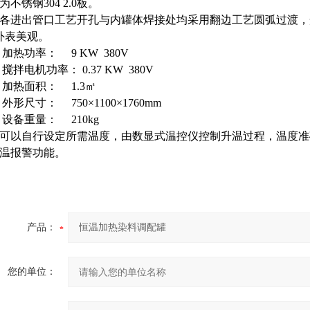
为不锈钢304 2.0板。
、各进出管口工艺开孔与内罐体焊接处均采用翻边工艺圆弧过渡
外表美观。
 加热功率： 9 KW 380V
 搅拌电机功率： 0.37 KW 380V
 加热面积： 1.3㎡
 外形尺寸： 750×1100×1760mm
 设备重量： 210kg
可以自行设定所需温度，由数显式温控仪控制升温过程，温度准
温报警功能。
产品：
您的单位：