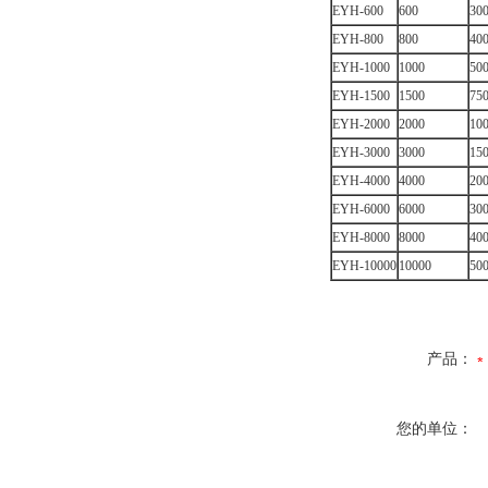
EYH-600
600
30
EYH-800
800
40
EYH-1000
1000
50
EYH-1500
1500
75
EYH-2000
2000
10
EYH-3000
3000
15
EYH-4000
4000
20
EYH-6000
6000
30
EYH-8000
8000
40
EYH-10000
10000
50
产品：
您的单位：