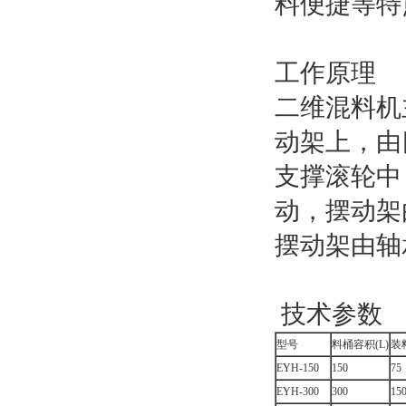
料便捷等特
工作原理
二维混料机
动架上，由
支撑滚轮中
动，摆动架
摆动架由轴
技术参数
型号
料桶容积(L)
装
EYH-150
150
75
EYH-300
300
15