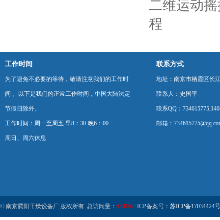
二维运动摇
程
工作时间
联系方式
为了避免不必要的等待，敬请注意我们的工作时
地址：南京市栖霞区长
间 。以下是我们的正常工作时间，中国大陆法定
联系人：史国平
节假日除外。
联系QQ：734615775,1404
工作时间：周一至周五 早8：30-晚6：00
邮箱：734615775@qq.co
周日、周六休息
© 南京腾阳干燥设备厂 版权所有 总访问量：
653167
ICP备案号：
苏ICP备17034424号