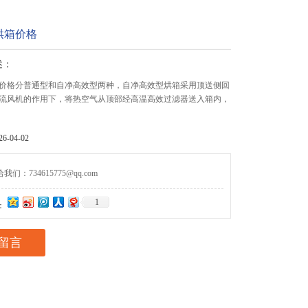
烘箱价格
述：
价格分普通型和自净高效型两种，自净高效型烘箱采用顶送侧回
流风机的作用下，将热空气从顶部经高温高效过滤器送入箱内，
-04-02
们：734615775@qq.com
1
：
留言