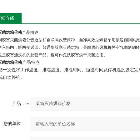
详细介绍
灭菌烘箱价格
产品概述
列胶塞灭菌烘箱分普通型和自净高效型两种，自净高效型烘箱采用顶送侧回风原
送入箱内，经两侧返回。普通型胶塞灭菌烘箱，是由离心风机将热空气由两侧经
也是胶塞漂洗机的配套产品。也可作免洗胶塞烘干灭菌之用。
灭菌烘箱价格
产品特点
箱一次性将工作温度、排湿温度、排湿时间、恒温时间及停机温度设定完
成自动停机。
产品：
您的单位：