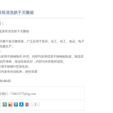
滚筒清洗烘干灭菌箱
述：
铝盖滚筒清洗烘干灭菌箱
灭菌干燥灭菌烘箱，广泛应用于医药、化工、轻工、食品、电子
无菌生产。
：
体采用不锈钢制作.外壳、内胆均采用优质不锈钢板制成，隔温层
铝纤维棉，保温性能良好，内胆与外胆密焊成型。
采用不锈钢W型加热管。
室内装有传动机构，使转筒缓
-04-02
们：734615775@qq.com
1
：