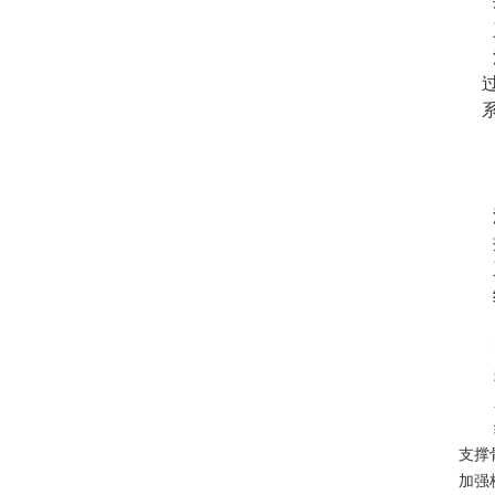
过
系
支撑
加强