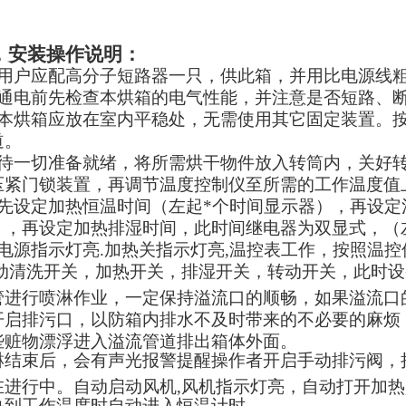
．安装操作说明：
、用户应配高分子短路器一只，供此箱，并用比电源线
、通电前先检查本烘箱的电气性能，并注意是否短路、
、本烘箱应放在室内平稳处，无需使用其它固定装置。
道。
、待一切准备就绪，将所需烘干物件放入转筒内，关好
压紧门锁装置，
再调节温度控制仪至所需的工作温度值
、先设定加热恒温时间（左起*个时间显示器），再设
），再设定加热排湿时间
，
此时间继电器为双显式，
（
, 电源指示灯亮.加热关指示灯亮,温控表工作，按照温
动清洗开关，加热开关，排湿开关，转动开关，此时设
管进行喷淋作业，一定保持溢流口的顺畅，如果溢流口
开启排污口，以防箱内排水不及时带来的不必要的麻烦
些赃物漂浮进入溢流管道排出箱体外面。
淋结束后，会有声光报警提醒操作者开启手动排污阀，
在进行中。自动启动风机,风机指示灯亮，自动打开加热, 
热到工作温度时自动进入恒温计时。