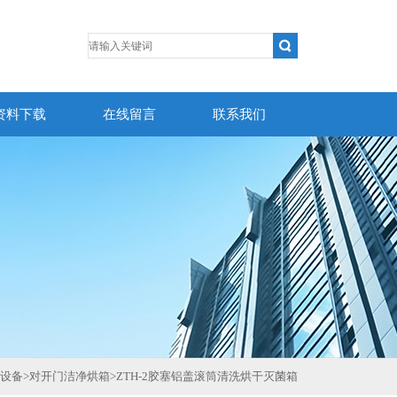
资料下载
在线留言
联系我们
设备
>
对开门洁净烘箱
>
ZTH-2胶塞铝盖滚筒清洗烘干灭菌箱