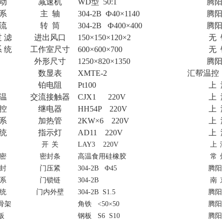
动
减速机
WD型 50:1
腾
系
主 轴
304-2B
Ф
40×1140
腾
流
转 筒
304-2B
Ф
400×400
腾
 滤
进出风口
150×150×120×2
无
 统
工作室尺寸
600×600×700
无
外形尺寸
1250×820×1350
腾
数显表
XMTE-2
汇帮温控
铂电阻
Pt100
上
温
交流接触器
CJX1 220V
上
控
继电器
HH54P 220V
上
系
加热管
2KW×6 220V
上
统
指示灯
AD11 220V
上
开
关
LAY3 220V
上
密
密封条
高温食用硅橡胶
常
封
门压紧
304-2B Ф45
腾阳
系
门锁链
304-2B
南
统
门内外壁
304-2B S1.5
腾阳
骨架
角铁
<50×50
腾阳
板
钢
板
S6 S10
腾阳