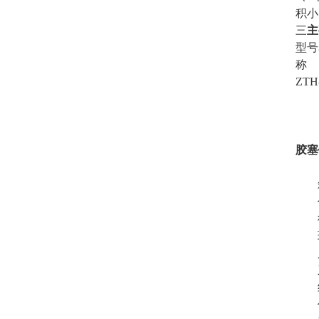
积小
三
主
型号
称
ZTH
胶塞