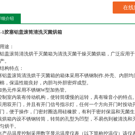
在线
详细介绍
-
1
胶塞
铝盖滚筒清洗
灭菌烘箱
用途：
铝盖滚筒清洗烘干灭菌箱
为清洗灭菌干燥灭菌烘箱，广泛应用于
产。
结构特点：
塞铝盖滚筒清洗烘干灭菌箱
的箱体采用不锈钢制作.外壳、内胆
棉，保温性能良好，
内胆与外胆密焊成型
。
加热元件采用不锈钢
W型
加热管。
控制室内装有传动机构，使转筒缓慢的运转，具有噪音小的特点
采用双
开门，
并且有开门信号指示灯，任何一个方向开门时按动
门，
便于操作，门密封圈选用硅橡胶，有利于密封保温和无菌生产
该烘箱内设不锈钢转筒，
转筒的孔型为凹型，不易伤到被清洗和
匀烘干。
本产品温度控制采用数字显示温度仪表（以下简称控温仪）该仪