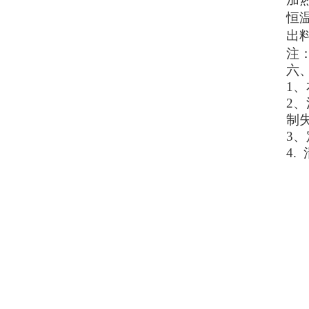
恒
出料
注
六
1
2
制
3
4