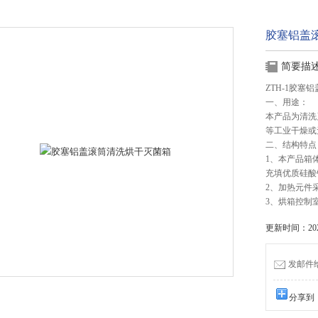
胶塞铝盖
简要描
ZTH-1胶塞
一、用途：
本产品为清洗
等工业干燥或
二、结构特点
1、本产品箱
充填优质硅酸
2、加热元件
3、烘箱控制
更新时间：2026
发邮件给我
分享到