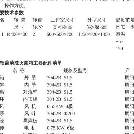
，操作方便。
要技术参数
名
转 筒
转速
工作室尺寸
外型尺寸
温度范
尺 寸
转/分
宽×深×高
宽×深×高
围℃
-1
Ø
400×400
2
600×600×
7
00
1250×820×1350
室温
+5~
150
铝盖清洗灭菌箱主要配件清单
名 称
规格及型号
产
箱
外 壁
304-2B S1.5
腾
体
内 壁
304-2B S1.5
腾
循
对流壁
304-2B S1.5
腾
环
内顶板
304-2B S1.5
腾
风
风 机
0.55KW
4
极
腾
系
风 叶
304-2B
Ф
260
腾
统
导风板
304-2B S1.5
腾
传
电 机
0.75 KW
6
极
腾