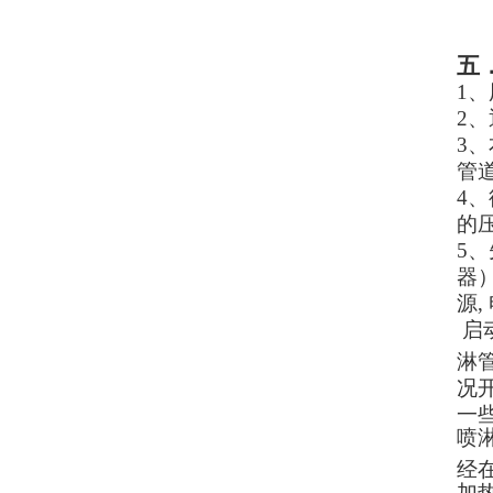
五
1
2
3
管
4
的
5
器
源
启
淋
况
一
喷
经
加