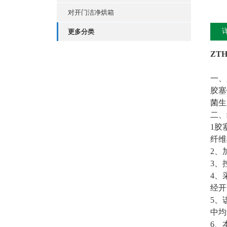
对开门洁净烘箱
更多分类
ZTH
一、
胶塞
菌生
二、
1
胶
纤维
2、
3、
4、
经开
5、
中均
6、