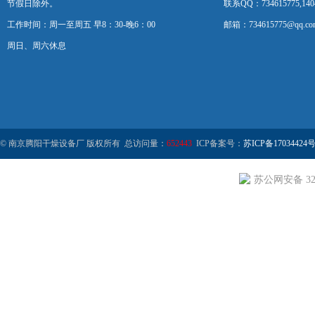
节假日除外。
联系QQ：734615775,1404
工作时间：周一至周五 早8：30-晚6：00
邮箱：734615775@qq.co
周日、周六休息
© 南京腾阳干燥设备厂 版权所有 总访问量：
652443
ICP备案号：
苏ICP备17034424号
苏公网安备 320