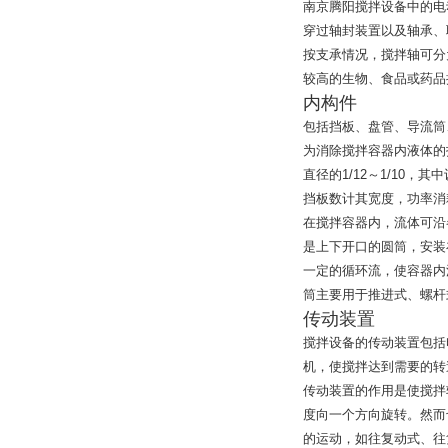
南京腾阳搅拌设备中的电
穿过轴封装置以及轴承、
按支承情况，搅拌轴可分
较高的生物、食品或药品
内构件
包括挡板、盘管、导流筒
为消除搅拌容器内液体的
直径的
1/12
～
1/10
，其中
挡板数计其宽度，功率消
在搅拌容器内，流体可沿
是上下开口的圆筒，安装
一定的循环流，使容器内
筒主要用于推进式、螺杆
传动装置
搅拌设备的传动装置包括
机，使搅拌达到需要的转
传动装置的作用是使搅拌
度向一个方向旋转。然而
的运动，如往复动式、往