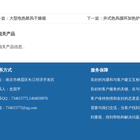
一篇：
大型电热鼓风干燥箱
下一篇：
井式热风循环加热炉
相关产品
关产品信息...
系方式
服务保障
址：南京市栖霞区长江经济开发区
良好的沟通和与客户建立互相
系人：史国平
良好的客户服务的关键。在与
QQ：734615775,1404839976
客户保持热情和友好的态度是
：734615775@qq.com
需要与我们交流，当客户找到
到重视，得到帮助和解决问题