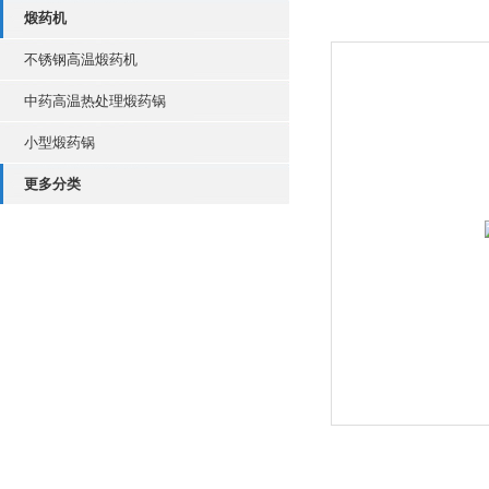
煅药机
不锈钢高温煅药机
中药高温热处理煅药锅
小型煅药锅
更多分类