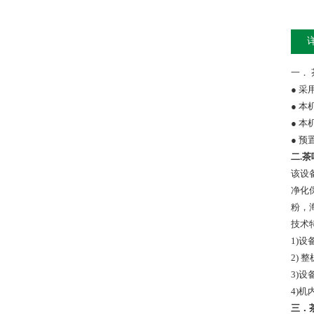
一．
●
采
●
本
●
本
●
预
二
.茶
该设
净化
粉，
技术
1)
设
2)
整
3)
设
4)
机
三．