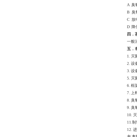
A 
B 
C 
D 
四．
一般
五．
1. 
2. 设
3. 
5. 
6. 
7. 
8. 臭
9. 臭
10.
11.
12.
进
六
.
主