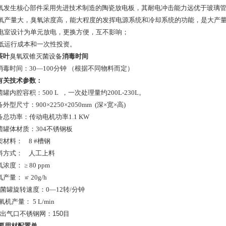
臭氧发生核心部件采用先进技术制造的陶瓷放电板，其耐电冲击能力远优于玻璃
臭氧产量大，臭氧浓度高，能大程度的发挥电源系统和冷却系统的功能，是大产
放电室设计为单元放电，更换方便，互不影响；
降低运行成本和一次性投资。
茶叶
臭氧双锥灭菌设备
消毒时间
消毒时间：
30—100分钟 （根据不同物料而定）
有关技术参数：
灭菌罐内腔容积：500 L ，一次处理量约200L-230L
。
备
外型
尺寸：
900×2250×2050mm (深×宽×高)
设备总功率：传动电机功率1.1 KW
灭菌罐体材质：304不锈钢板
框架材料： 8 #槽钢
上料方式： 人工上料
氧浓度： ≥ 80 ppm
氧产量： ≌ 20g/h
 灭菌罐旋转速度：0—12转/分钟
制氧机产量： 5 L/min
出气口不锈钢网：
150
目
要用材配置单