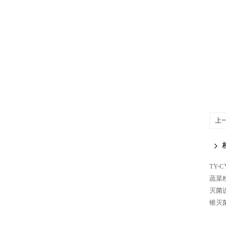
上
TY-
蔬菜
灭菌
锥灭