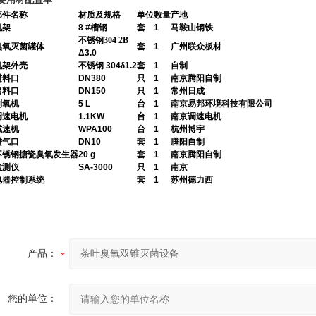
部件名称
材质及规格
单位
数量
产地
机架
8 #槽钢
套
1
马鞍山钢铁
不锈钢
304 2B
臭氧灭菌罐体
套
1
广州联众板材
Δ
3
.0
机架外壳
不锈钢
304
δ
1.2
套
1
自制
进料口
DN380
只
1
南京腾阳自制
出料口
DN150
只
1
常州日成
制氧机
5
L
台
1
南京易邦环境科技有限公司
调速电机
1.
1
KW
台
1
南京调速电机
减速机
WPA1
0
0
台
1
杭州博宇
进气口
DN
10
套
1
腾阳自制
不锈钢
搪瓷臭氧发生器
20
g
套
1
南京腾阳自制
检测仪
SA-3000
只
1
南京
电器控制系统
套
1
苏州德力西
产品：
您的单位：