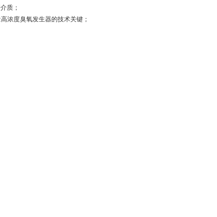
管介质；
量高浓度臭氧发生器的技术关键；