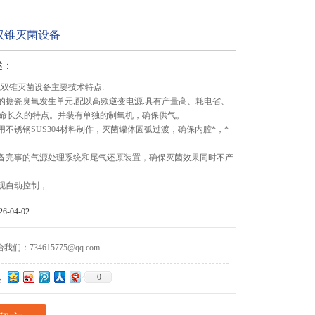
双锥灭菌设备
述：
氧双锥灭菌设备主要技术特点:
进的搪瓷臭氧发生单元,配以高频逆变电源.具有产量高、耗电省、
命长久的特点。并装有单独的制氧机，确保供气。
用不锈钢SUS304材料制作，灭菌罐体圆弧过渡，确保内腔*，*
配备完事的气源处理系统和尾气还原装置，确保灭菌效果同时不产
实现自动控制，
-04-02
们：734615775@qq.com
0
：