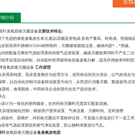
在线
详细介绍
 茶叶臭氧双锥灭菌设备
主要技术特点
:
用了先进的搪瓷臭氧发生单元
,
配以高频逆变电源
.
具有产量高、耗电省、性能稳
机全部采用不锈钢
SUS304
材料制作，灭菌罐体圆弧过渡，确保内腔*，*泄漏。
机内部配备完事的气源处理系统和尾气
还原
装置，确保灭菌效果同时不产生二次
置程序实现自动控制，自动延时程序能有效加速臭氧分解，提高作用效率同时防
叶
臭氧双锥灭菌设备
工作原理
备采用高纯度、高浓度臭氧作为处理方法，使药粉达到充分混合，以气粉混合与
保障，以自动化控制与设备联动装置为动力，从而进行消毒灭菌。数据咨询,目
海藻粉，食用面粉，
中药粉
等
企业的现代化生产提供技术
。
特点
备设计为一体化的密闭罐体，在对药粉灭菌时无需其它配套设施。
机实现智能化控制，根据用户需求设置、气体流量、灭菌时间、
定时报警
备易操作、易维护，对药粉灭菌后不需粉碎过筛，可直接入库或进行下一道工序
内设有气源处理系统和尾气净化装置，防止物料堵塞进出气孔。
茶叶
臭氧双锥灭菌设备
备臭氧放电室