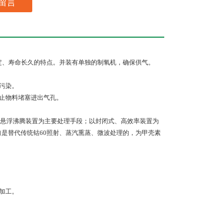
留言
定、寿命长久的特点。
并装有单独的制氧机，确保供气。
污染。
止物料堵塞进出气孔。
悬浮沸腾装置为主要处理手段；以封闭式、高效率装置为
前是替代传统
钴
60
照射
、
蒸汽熏蒸、微波处理的，为
甲壳素
加工。